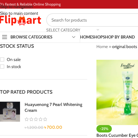
D's Fastest & Reliable Online Shopping
Skip to navigation
Skip to main content
SELECT CATEGORY
BROWSE CATEGORIES
HOME
SHOP
SHOP BY BRAND
STOCK STATUS
Home
»
original boots
On sale
In stock
TOP RATED PRODUCTS
Huayuenong 7 Pearl Whitening
Cream
৳
700.00
৳
1,200.00
-25%
Boots Cucumber Eye 