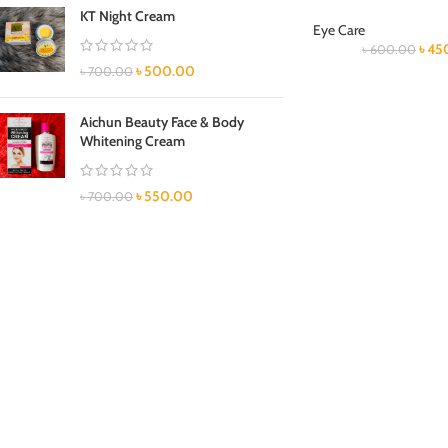
KT Night Cream
Eye Care
৳
45
৳
600.00
৳
500.00
৳
700.00
Aichun Beauty Face & Body
Whitening Cream
৳
550.00
৳
700.00