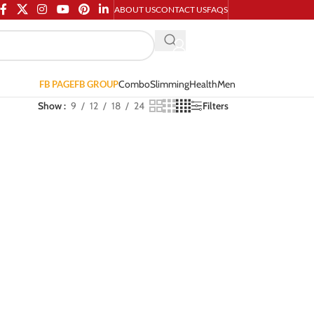
ABOUT US
CONTACT US
FAQS
Combo
Slimming
Health
Men
FB PAGE
FB GROUP
Show
9
12
18
24
Filters