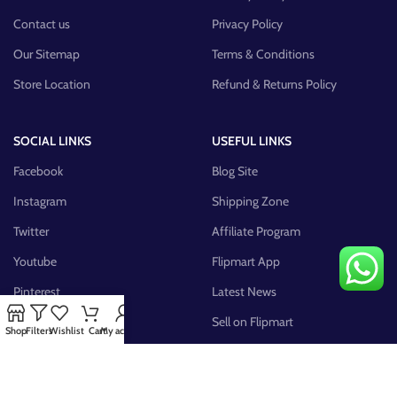
Contact us
Privacy Policy
Our Sitemap
Terms & Conditions
Store Location
Refund & Returns Policy
SOCIAL LINKS
USEFUL LINKS
Facebook
Blog Site
Instagram
Shipping Zone
Twitter
Affiliate Program
Youtube
Flipmart App
Pinterest
Latest News
FB Group
Sell on Flipmart
Shop
Filters
Wishlist
Cart
My account
AVAILABLE ON: