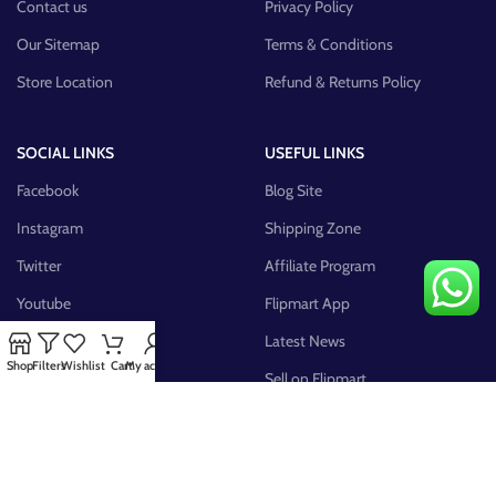
Contact us
Privacy Policy
Our Sitemap
Terms & Conditions
Store Location
Refund & Returns Policy
SOCIAL LINKS
USEFUL LINKS
Facebook
Blog Site
Instagram
Shipping Zone
Twitter
Affiliate Program
Youtube
Flipmart App
Pinterest
Latest News
Shop
Filters
Wishlist
Cart
My account
FB Group
Sell on Flipmart
AVAILABLE ON: