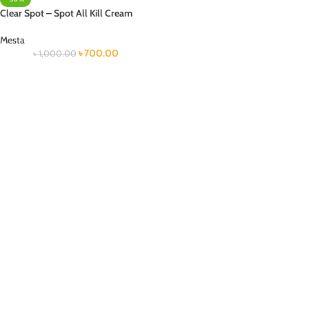
Clear Spot – Spot All Kill Cream
Mesta
৳
700.00
৳
1,000.00