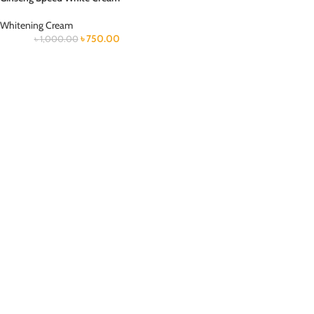
Whitening Cream
৳
750.00
৳
1,000.00