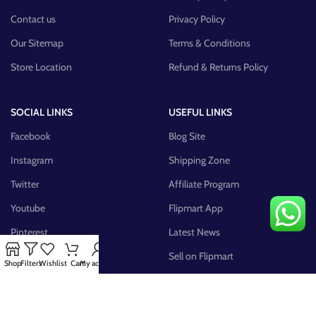
Contact us
Privacy Policy
Our Sitemap
Terms & Conditions
Store Location
Refund & Returns Policy
SOCIAL LINKS
USEFUL LINKS
Facebook
Blog Site
Instagram
Shipping Zone
Twitter
Affiliate Program
Youtube
Flipmart App
Pinterest
Latest News
FB Group
Sell on Flipmart
Shop
Filters
Wishlist
Cart
My account
AVAILABLE ON: