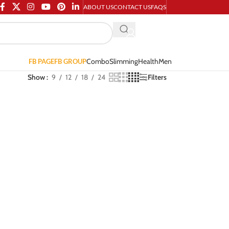
ABOUT US
CONTACT US
FAQS
Combo
Slimming
Health
Men
FB PAGE
FB GROUP
Show
9
12
18
24
Filters