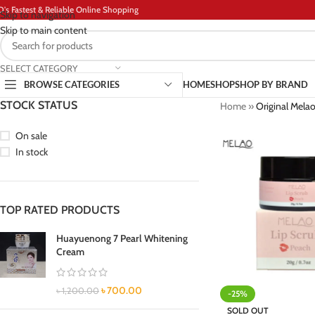
D's Fastest & Reliable Online Shopping
Skip to navigation
Skip to main content
SELECT CATEGORY
BROWSE CATEGORIES
HOME
SHOP
SHOP BY BRAND
STOCK STATUS
Home
»
Original Mela
On sale
In stock
TOP RATED PRODUCTS
Huayuenong 7 Pearl Whitening
Cream
৳
700.00
৳
1,200.00
-25%
SOLD OUT