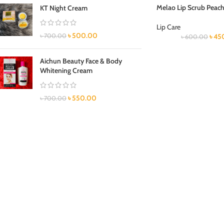
Melao Lip Scrub Peac
KT Night Cream
Lip Care
৳
500.00
৳
700.00
৳
45
৳
600.00
Aichun Beauty Face & Body
Whitening Cream
৳
550.00
৳
700.00