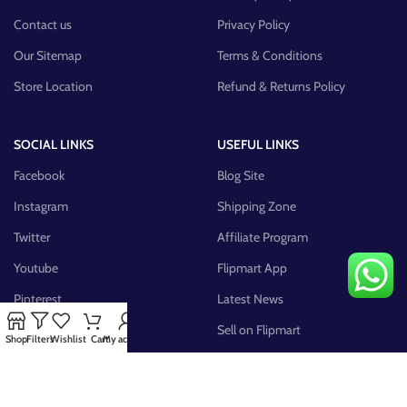
Contact us
Privacy Policy
Our Sitemap
Terms & Conditions
Store Location
Refund & Returns Policy
SOCIAL LINKS
USEFUL LINKS
Facebook
Blog Site
Instagram
Shipping Zone
Twitter
Affiliate Program
Youtube
Flipmart App
Pinterest
Latest News
FB Group
Sell on Flipmart
Shop
Filters
Wishlist
Cart
My account
AVAILABLE ON: