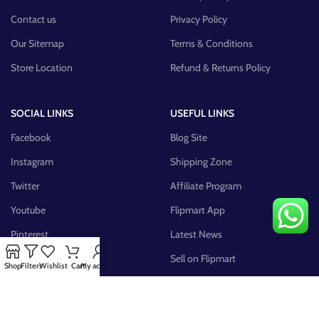
Contact us
Privacy Policy
Our Sitemap
Terms & Conditions
Store Location
Refund & Returns Policy
SOCIAL LINKS
USEFUL LINKS
Facebook
Blog Site
Instagram
Shipping Zone
Twitter
Affiliate Program
Youtube
Flipmart App
Pinterest
Latest News
FB Group
Sell on Flipmart
Shop
Filters
Wishlist
Cart
My account
AVAILABLE ON: