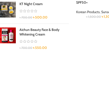
SPF50+
KT Night Cream
Korean Products
,
Suns
৳
1,3
৳
1,500.00
৳
500.00
৳
700.00
Aichun Beauty Face & Body
Whitening Cream
৳
550.00
৳
700.00