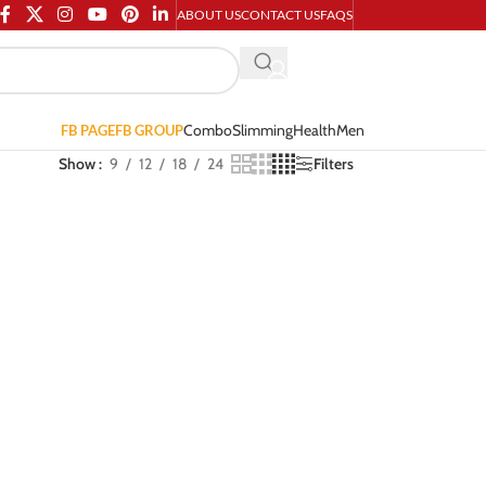
ABOUT US
CONTACT US
FAQS
Combo
Slimming
Health
Men
FB PAGE
FB GROUP
Show
9
12
18
24
Filters