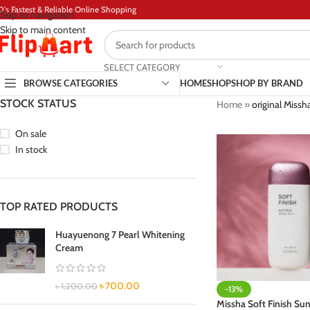
D's Fastest & Reliable Online Shopping
Skip to navigation
Skip to main content
SELECT CATEGORY
BROWSE CATEGORIES
HOME
SHOP
SHOP BY BRAND
STOCK STATUS
Home
»
original Missh
On sale
In stock
TOP RATED PRODUCTS
Huayuenong 7 Pearl Whitening
Cream
৳
700.00
৳
1,200.00
-13%
Missha Soft Finish Sun