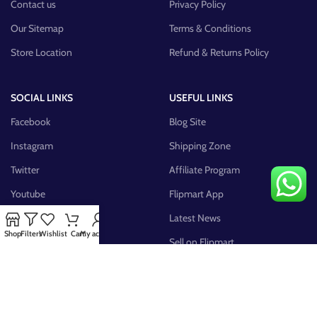
Contact us
Privacy Policy
Our Sitemap
Terms & Conditions
Store Location
Refund & Returns Policy
SOCIAL LINKS
USEFUL LINKS
Facebook
Blog Site
Instagram
Shipping Zone
Twitter
Affiliate Program
Youtube
Flipmart App
Pinterest
Latest News
Shop
Filters
Wishlist
Cart
My account
FB Group
Sell on Flipmart
AVAILABLE ON: