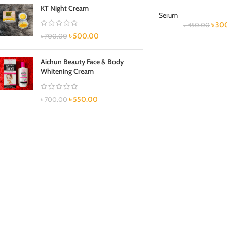
KT Night Cream
Serum
৳
30
৳
450.00
৳
500.00
৳
700.00
Aichun Beauty Face & Body
Whitening Cream
৳
550.00
৳
700.00