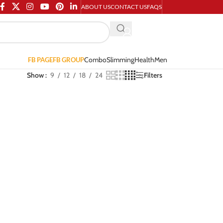
ABOUT US
CONTACT US
FAQS
Combo
Slimming
Health
Men
FB PAGE
FB GROUP
Show
9
12
18
24
Filters