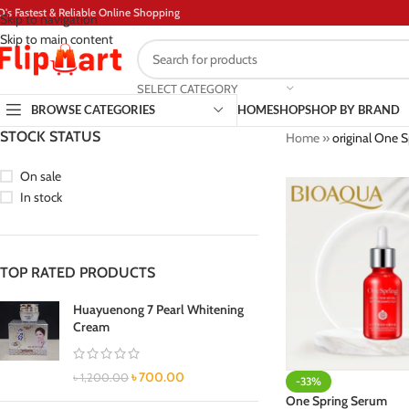
D's Fastest & Reliable Online Shopping
Skip to navigation
Skip to main content
SELECT CATEGORY
BROWSE CATEGORIES
HOME
SHOP
SHOP BY BRAND
STOCK STATUS
Home
»
original One S
On sale
In stock
TOP RATED PRODUCTS
Huayuenong 7 Pearl Whitening
Cream
৳
700.00
৳
1,200.00
-33%
One Spring Serum