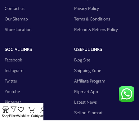
Contact us
Privacy Policy
Our Sitemap
Terms & Conditions
Store Location
Refund & Returns Policy
SOCIAL LINKS
USEFUL LINKS
Facebook
Blog Site
Instagram
Shipping Zone
Twitter
Affiliate Program
Youtube
Flipmart App
Pinterest
Latest News
FB Group
Sell on Flipmart
Shop
Filters
Wishlist
Cart
My account
AVAILABLE ON: