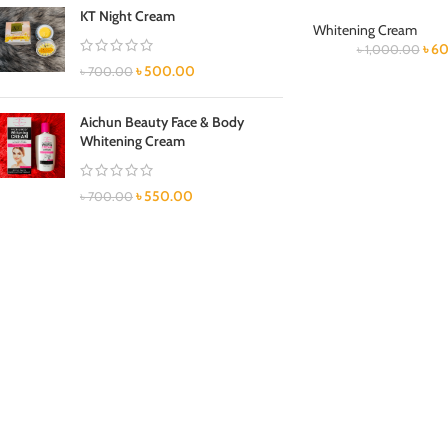
KT Night Cream
Whitening Cream
৳
60
৳
1,000.00
৳
500.00
৳
700.00
Aichun Beauty Face & Body
Whitening Cream
৳
550.00
৳
700.00