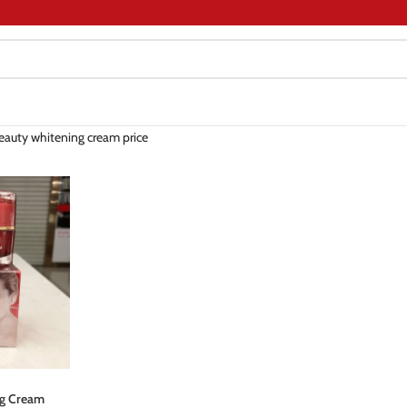
beauty whitening cream price
ng Cream