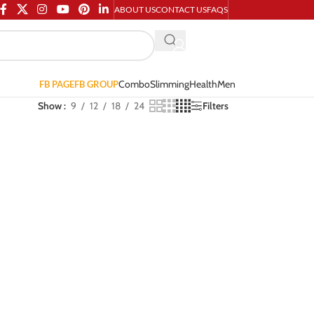
ABOUT US
CONTACT US
FAQS
Combo
Slimming
Health
Men
FB PAGE
FB GROUP
Show
9
12
18
24
Filters