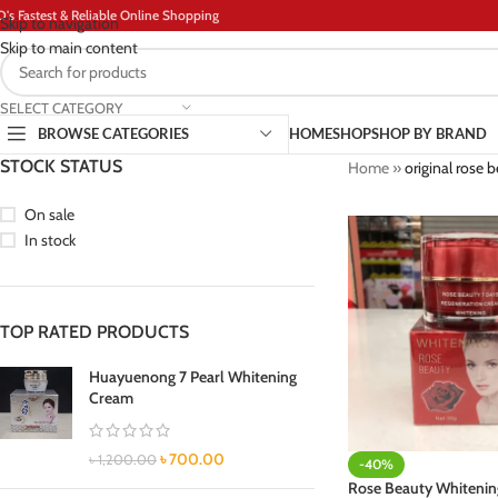
D's Fastest & Reliable Online Shopping
Skip to navigation
Skip to main content
SELECT CATEGORY
BROWSE CATEGORIES
HOME
SHOP
SHOP BY BRAND
STOCK STATUS
Home
»
original rose 
On sale
In stock
TOP RATED PRODUCTS
Huayuenong 7 Pearl Whitening
Cream
৳
700.00
৳
1,200.00
-40%
Rose Beauty Whiteni