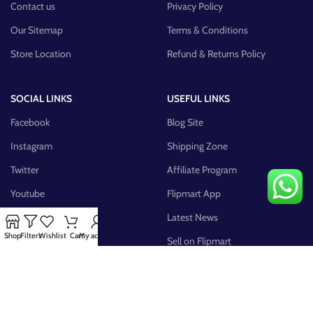
Contact us
Privacy Policy
Our Sitemap
Terms & Conditions
Store Location
Refund & Returns Policy
SOCIAL LINKS
USEFUL LINKS
Facebook
Blog Site
Instagram
Shipping Zone
Twitter
Affiliate Program
Youtube
Flipmart App
Pinterest
Latest News
Shop
Filters
Wishlist
Cart
My account
FB Group
Sell on Flipmart
AVAILABLE ON: