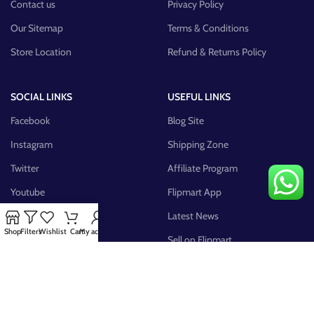
Contact us
Privacy Policy
Our Sitemap
Terms & Conditions
Store Location
Refund & Returns Policy
SOCIAL LINKS
USEFUL LINKS
Facebook
Blog Site
Instagram
Shipping Zone
Twitter
Affiliate Program
Youtube
Flipmart App
Pinterest
Latest News
Shop
Filters
Wishlist
Cart
My account
FB Group
Sell on Flipmart
AVAILABLE ON: