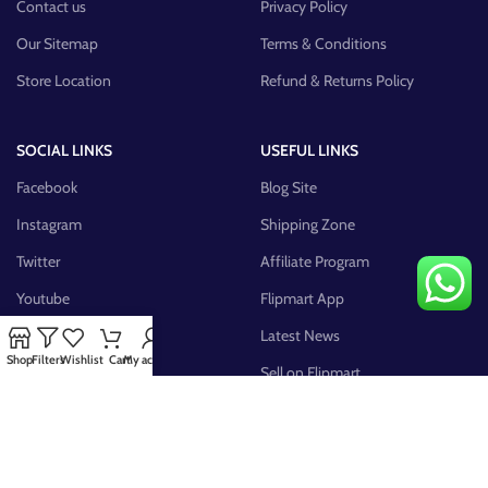
Contact us
Privacy Policy
Our Sitemap
Terms & Conditions
Store Location
Refund & Returns Policy
SOCIAL LINKS
USEFUL LINKS
Facebook
Blog Site
Instagram
Shipping Zone
Twitter
Affiliate Program
Youtube
Flipmart App
Pinterest
Latest News
Shop
Filters
Wishlist
Cart
My account
FB Group
Sell on Flipmart
AVAILABLE ON: