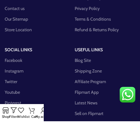
Contact us
Privacy Policy
Our Sitemap
Terms & Conditions
Store Location
Refund & Returns Policy
SOCIAL LINKS
USEFUL LINKS
Facebook
Blog Site
Instagram
Shipping Zone
Twitter
Affiliate Program
Youtube
Flipmart App
Pinterest
Latest News
FB Group
Sell on Flipmart
Shop
Filters
Wishlist
Cart
My account
AVAILABLE ON: