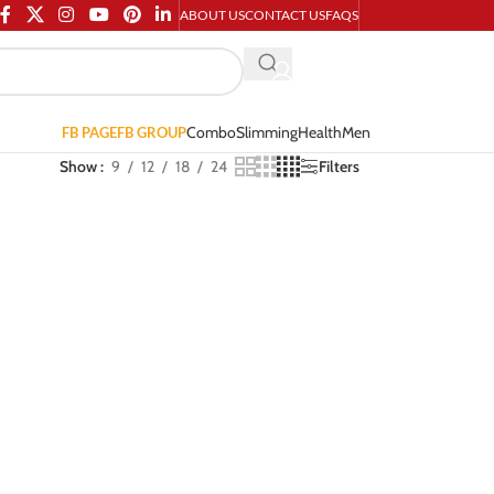
ABOUT US
CONTACT US
FAQS
Combo
Slimming
Health
Men
FB PAGE
FB GROUP
Show
9
12
18
24
Filters