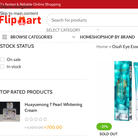
D's Fastest & Reliable Online Shopping
Skip to navigation
Skip to main content
SELECT CATEGORY
BROWSE CATEGORIES
HOME
SHOP
SHOP BY BRAND
STOCK STATUS
Home
»
Osufi Eye Ess
On sale
In stock
TOP RATED PRODUCTS
Huayuenong 7 Pearl Whitening
Cream
-21%
৳
700.00
৳
1,200.00
SOLD OUT