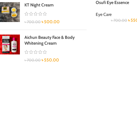
Osufi Eye Essence
KT Night Cream
Eye Care
৳
55
৳
700.00
৳
500.00
৳
700.00
Aichun Beauty Face & Body
Whitening Cream
৳
550.00
৳
700.00