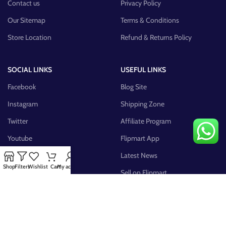
Contact us
Privacy Policy
Our Sitemap
Terms & Conditions
Store Location
Refund & Returns Policy
SOCIAL LINKS
USEFUL LINKS
Facebook
Blog Site
Instagram
Shipping Zone
Twitter
Affiliate Program
Youtube
Flipmart App
Pinterest
Latest News
Shop
Filters
Wishlist
Cart
My account
FB Group
Sell on Flipmart
AVAILABLE ON: