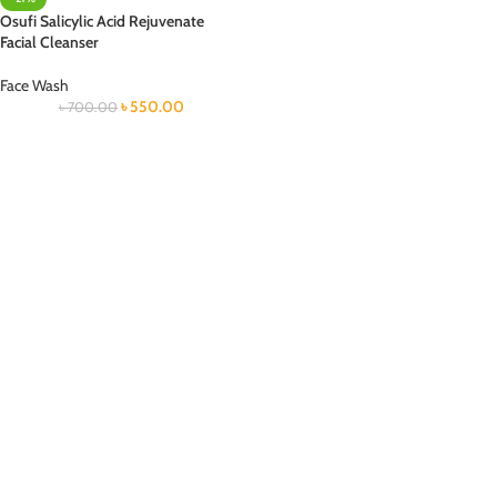
Osufi Salicylic Acid Rejuvenate
Facial Cleanser
Face Wash
৳
550.00
৳
700.00