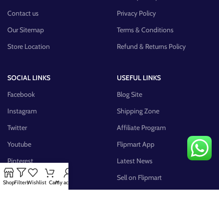
Contact us
Privacy Policy
Our Sitemap
Terms & Conditions
Store Location
Refund & Returns Policy
SOCIAL LINKS
USEFUL LINKS
Facebook
Blog Site
Instagram
Shipping Zone
Twitter
Affiliate Program
Youtube
Flipmart App
Pinterest
Latest News
FB Group
Sell on Flipmart
Shop
Filters
Wishlist
Cart
My account
AVAILABLE ON: