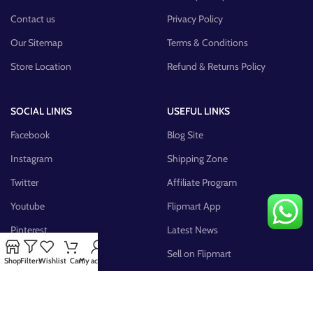
Contact us
Privacy Policy
Our Sitemap
Terms & Conditions
Store Location
Refund & Returns Policy
SOCIAL LINKS
USEFUL LINKS
Facebook
Blog Site
Instagram
Shipping Zone
Twitter
Affiliate Program
Youtube
Flipmart App
Pinterest
Latest News
FB Group
Sell on Flipmart
Shop
Filters
Wishlist
Cart
My account
AVAILABLE ON: