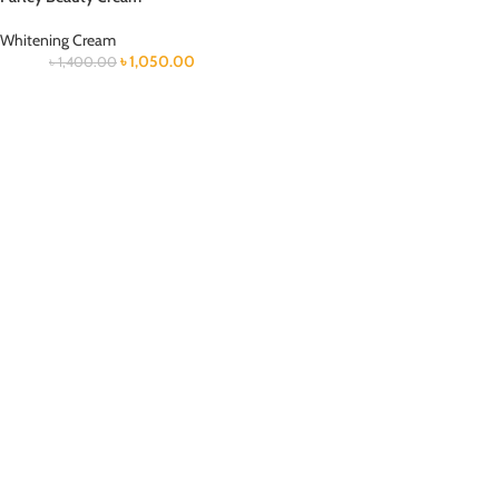
Whitening Cream
৳
1,050.00
৳
1,400.00