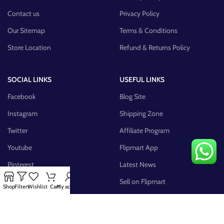
Contact us
Privacy Policy
Our Sitemap
Terms & Conditions
Store Location
Refund & Returns Policy
SOCIAL LINKS
USEFUL LINKS
Facebook
Blog Site
Instagram
Shipping Zone
Twitter
Affiliate Program
Youtube
Flipmart App
Pinterest
Latest News
FB Group
Sell on Flipmart
Shop
Filters
Wishlist
Cart
My account
AVAILABLE ON: