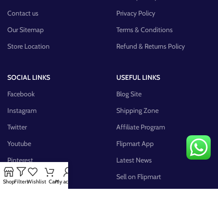
Contact us
Privacy Policy
Our Sitemap
Terms & Conditions
Store Location
Refund & Returns Policy
SOCIAL LINKS
USEFUL LINKS
Facebook
Blog Site
Instagram
Shipping Zone
Twitter
Affiliate Program
Youtube
Flipmart App
Pinterest
Latest News
FB Group
Sell on Flipmart
Shop
Filters
Wishlist
Cart
My account
AVAILABLE ON: