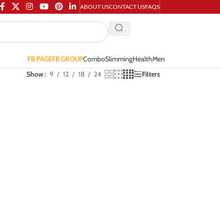
ABOUT US
CONTACT US
FAQS
Combo
Slimming
Health
Men
FB PAGE
FB GROUP
Show
9
12
18
24
Filters