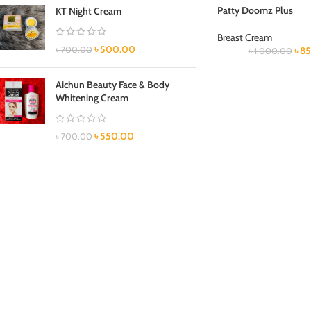
Patty Doomz Plus
KT Night Cream
Breast Cream
৳
500.00
৳
700.00
৳
85
৳
1,000.00
Aichun Beauty Face & Body
Whitening Cream
৳
550.00
৳
700.00