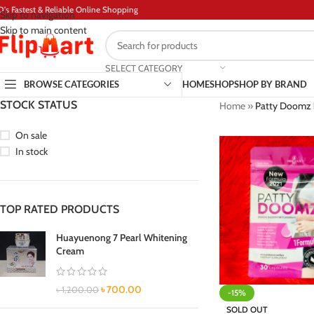
D's Fastest & Reliable Online Shopping
Skip to navigation
Skip to main content
SELECT CATEGORY
BROWSE CATEGORIES
HOME
SHOP
SHOP BY BRAND
STOCK STATUS
Home
»
Patty Doomz 
On sale
In stock
TOP RATED PRODUCTS
Huayuenong 7 Pearl Whitening
Cream
৳
700.00
৳
1,200.00
-15%
SOLD OUT