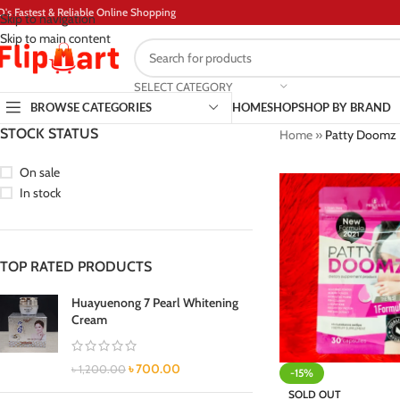
D's Fastest & Reliable Online Shopping
Skip to navigation
Skip to main content
SELECT CATEGORY
BROWSE CATEGORIES
HOME
SHOP
SHOP BY BRAND
STOCK STATUS
Home
»
Patty Doomz 
On sale
In stock
TOP RATED PRODUCTS
Huayuenong 7 Pearl Whitening
Cream
৳
700.00
৳
1,200.00
-15%
SOLD OUT