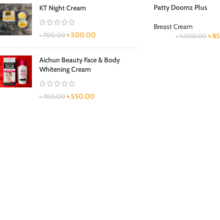
Patty Doomz Plus
KT Night Cream
Breast Cream
৳
500.00
৳
700.00
৳
85
৳
1,000.00
Aichun Beauty Face & Body
Whitening Cream
৳
550.00
৳
700.00