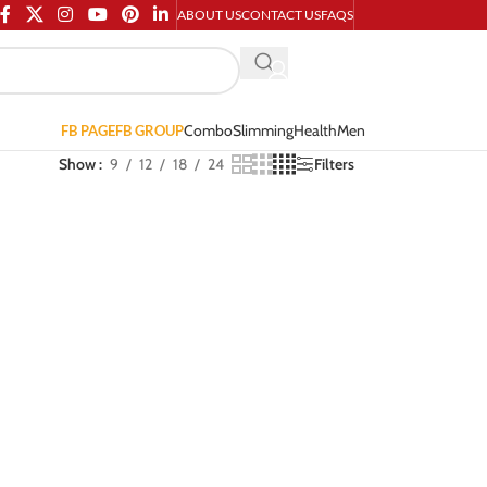
ABOUT US
CONTACT US
FAQS
Combo
Slimming
Health
Men
FB PAGE
FB GROUP
Show
9
12
18
24
Filters