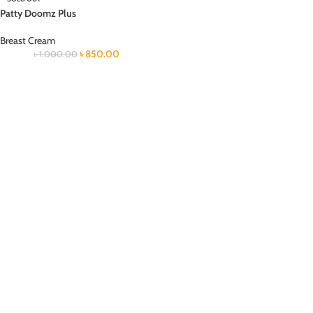
Patty Doomz Plus
Breast Cream
৳
850.00
৳
1,000.00