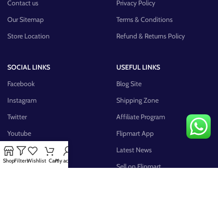
Contact us
Privacy Policy
Our Sitemap
Terms & Conditions
Store Location
Refund & Returns Policy
SOCIAL LINKS
USEFUL LINKS
Facebook
Blog Site
Instagram
Shipping Zone
Twitter
Affiliate Program
Youtube
Flipmart App
Pinterest
Latest News
Shop
Filters
Wishlist
Cart
My account
FB Group
Sell on Flipmart
AVAILABLE ON: