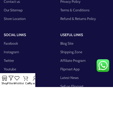
Contact us
Privacy Policy
Our Sitemap
Terms & Conditions
Store Location
Refund & Returns Policy
SOCIAL LINKS
USEFUL LINKS
Facebook
Blog Site
Instagram
Shipping Zone
Twitter
Affiliate Program
Youtube
Flipmart App
Pinterest
Latest News
Shop
Filters
Wishlist
Cart
My account
FB Group
Sell on Flipmart
AVAILABLE ON: