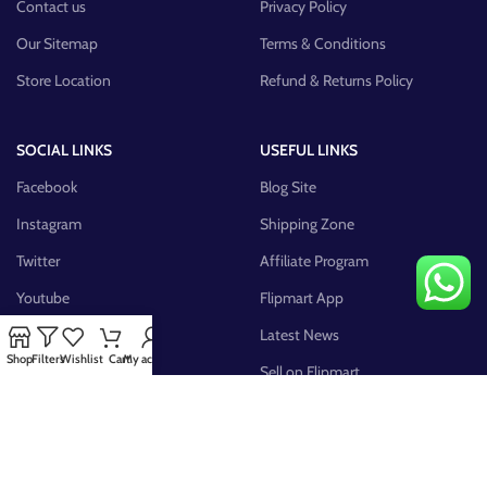
Contact us
Privacy Policy
Our Sitemap
Terms & Conditions
Store Location
Refund & Returns Policy
SOCIAL LINKS
USEFUL LINKS
Facebook
Blog Site
Instagram
Shipping Zone
Twitter
Affiliate Program
Youtube
Flipmart App
Pinterest
Latest News
Shop
Filters
Wishlist
Cart
My account
FB Group
Sell on Flipmart
AVAILABLE ON: