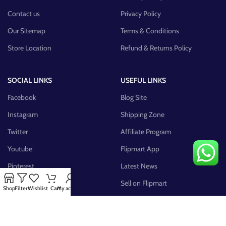
Contact us
Privacy Policy
Our Sitemap
Terms & Conditions
Store Location
Refund & Returns Policy
SOCIAL LINKS
USEFUL LINKS
Facebook
Blog Site
Instagram
Shipping Zone
Twitter
Affiliate Program
Youtube
Flipmart App
Pinterest
Latest News
FB Group
Sell on Flipmart
Shop
Filters
Wishlist
Cart
My account
AVAILABLE ON: