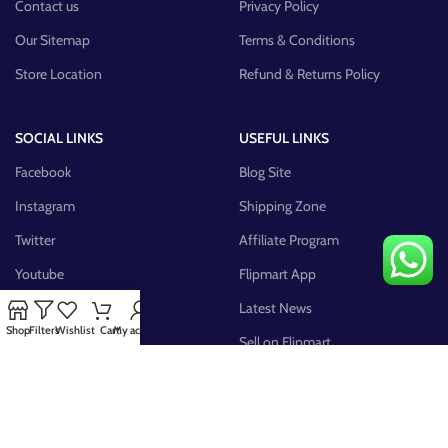
Contact us
Privacy Policy
Our Sitemap
Terms & Conditions
Store Location
Refund & Returns Policy
SOCIAL LINKS
USEFUL LINKS
Facebook
Blog Site
Instagram
Shipping Zone
Twitter
Affiliate Program
Youtube
Flipmart App
Pinterest
Latest News
Shop
Filters
Wishlist
Cart
My account
FB Group
Sell on Flipmart
AVAILABLE ON: