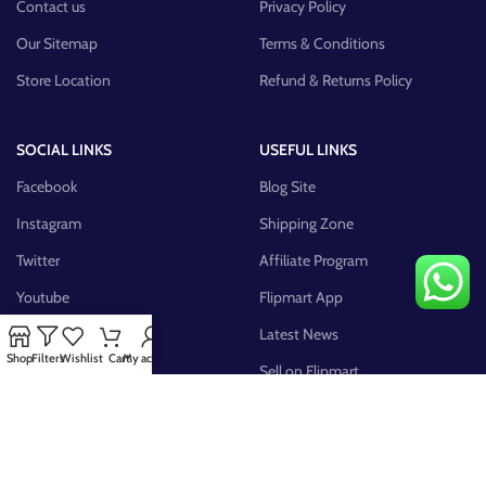
Contact us
Privacy Policy
Our Sitemap
Terms & Conditions
Store Location
Refund & Returns Policy
SOCIAL LINKS
USEFUL LINKS
Facebook
Blog Site
Instagram
Shipping Zone
Twitter
Affiliate Program
Youtube
Flipmart App
Pinterest
Latest News
Shop
Filters
Wishlist
Cart
My account
FB Group
Sell on Flipmart
AVAILABLE ON: