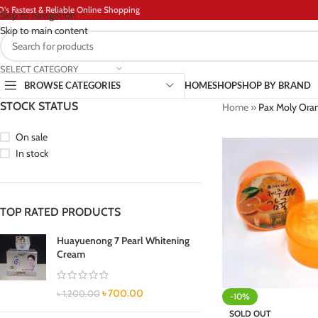
D's Fastest & Reliable Online Shopping
Skip to navigation
Skip to main content
SELECT CATEGORY
BROWSE CATEGORIES
HOME
SHOP
SHOP BY BRAND
STOCK STATUS
Home
»
Pax Moly Oran
On sale
In stock
TOP RATED PRODUCTS
Huayuenong 7 Pearl Whitening
Cream
৳
700.00
৳
1,200.00
-10%
SOLD OUT