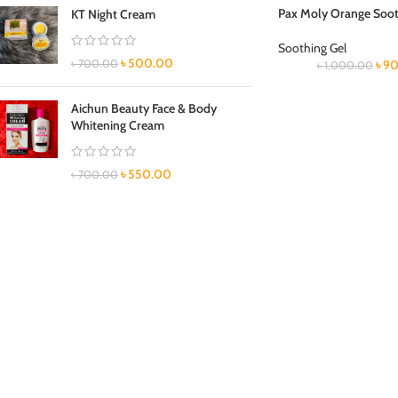
Pax Moly Orange Soot
KT Night Cream
Soothing Gel
৳
500.00
৳
700.00
৳
90
৳
1,000.00
Aichun Beauty Face & Body
Whitening Cream
৳
550.00
৳
700.00