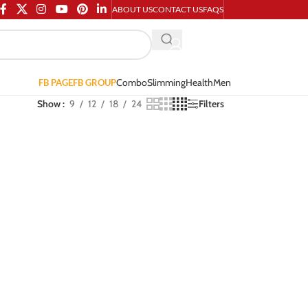
ABOUT US
CONTACT US
FAQS
Combo
Slimming
Health
Men
FB PAGE
FB GROUP
Show
9
12
18
24
Filters