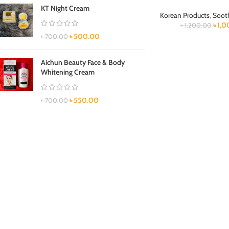
KT Night Cream
Korean Products
,
Soot
৳
1,0
৳
1,200.00
৳
500.00
৳
700.00
Aichun Beauty Face & Body
Whitening Cream
৳
550.00
৳
700.00