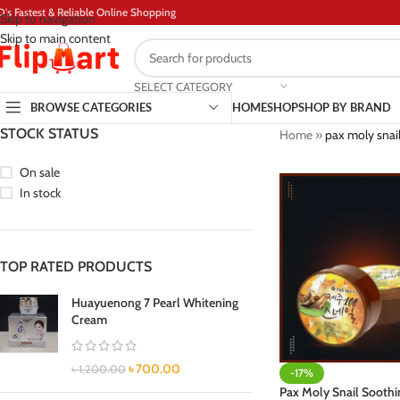
D's Fastest & Reliable Online Shopping
Skip to navigation
Skip to main content
SELECT CATEGORY
BROWSE CATEGORIES
HOME
SHOP
SHOP BY BRAND
STOCK STATUS
Home
»
pax moly snail
On sale
In stock
TOP RATED PRODUCTS
Huayuenong 7 Pearl Whitening
Cream
৳
700.00
৳
1,200.00
-17%
Pax Moly Snail Soothi