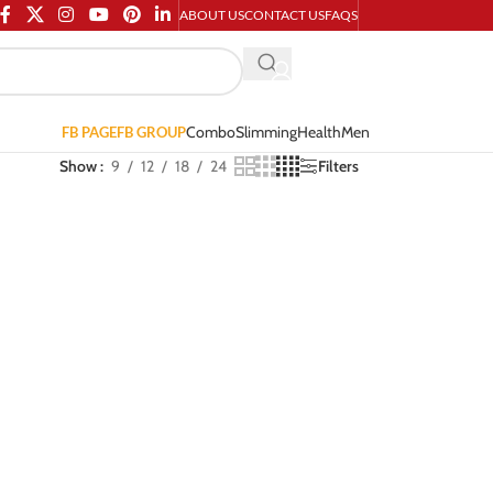
ABOUT US
CONTACT US
FAQS
Combo
Slimming
Health
Men
FB PAGE
FB GROUP
Show
9
12
18
24
Filters