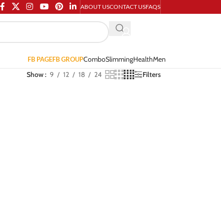
ABOUT US
CONTACT US
FAQS
Combo
Slimming
Health
Men
FB PAGE
FB GROUP
Show
9
12
18
24
Filters