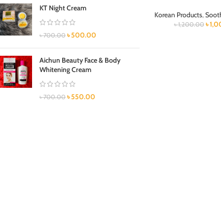
KT Night Cream
Korean Products
,
Soot
৳
1,0
৳
1,200.00
৳
500.00
৳
700.00
Aichun Beauty Face & Body
Whitening Cream
৳
550.00
৳
700.00