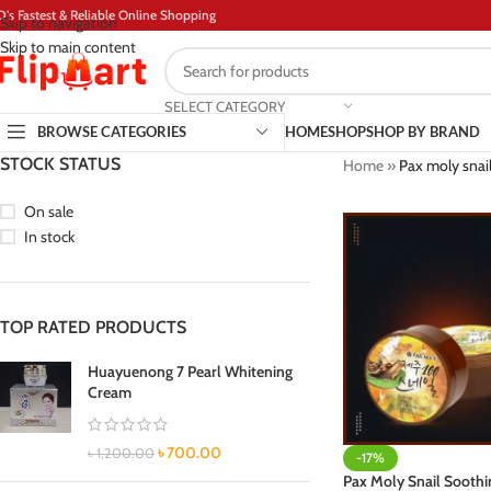
D's Fastest & Reliable Online Shopping
Skip to navigation
Skip to main content
SELECT CATEGORY
BROWSE CATEGORIES
HOME
SHOP
SHOP BY BRAND
STOCK STATUS
Home
»
Pax moly snail
On sale
In stock
TOP RATED PRODUCTS
Huayuenong 7 Pearl Whitening
Cream
৳
700.00
৳
1,200.00
-17%
Pax Moly Snail Soothi