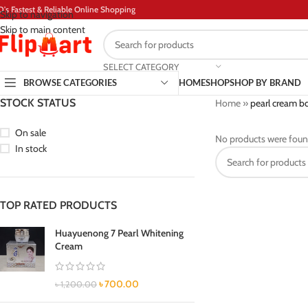
D's Fastest & Reliable Online Shopping
Skip to navigation
Skip to main content
SELECT CATEGORY
BROWSE CATEGORIES
HOME
SHOP
SHOP BY BRAND
STOCK STATUS
Home
»
pearl cream bd
On sale
No products were foun
In stock
TOP RATED PRODUCTS
Huayuenong 7 Pearl Whitening
Cream
৳
700.00
৳
1,200.00