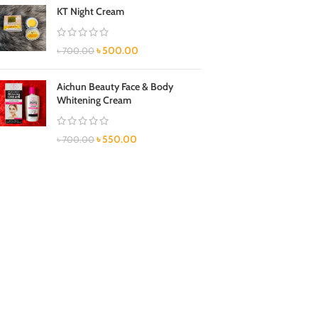
KT Night Cream
৳
500.00
৳
700.00
Aichun Beauty Face & Body
Whitening Cream
৳
550.00
৳
700.00