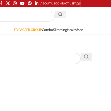
ABOUT US
CONTACT US
FAQS
Combo
Slimming
Health
Men
FB PAGE
FB GROUP