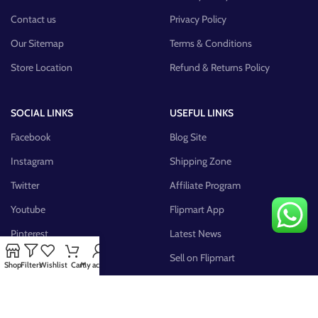
Contact us
Privacy Policy
Our Sitemap
Terms & Conditions
Store Location
Refund & Returns Policy
SOCIAL LINKS
USEFUL LINKS
Facebook
Blog Site
Instagram
Shipping Zone
Twitter
Affiliate Program
Youtube
Flipmart App
Pinterest
Latest News
FB Group
Sell on Flipmart
Shop
Filters
Wishlist
Cart
My account
AVAILABLE ON: