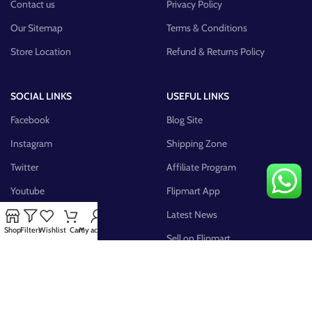
Contact us
Privacy Policy
Our Sitemap
Terms & Conditions
Store Location
Refund & Returns Policy
SOCIAL LINKS
USEFUL LINKS
Facebook
Blog Site
Instagram
Shipping Zone
Twitter
Affiliate Program
Youtube
Flipmart App
Pinterest
Latest News
Shop
Filters
Wishlist
Cart
My account
FB Group
Sell on Flipmart
AVAILABLE ON: