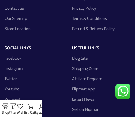
Contact us
Privacy Policy
Our Sitemap
Terms & Conditions
Store Location
Refund & Returns Policy
SOCIAL LINKS
USEFUL LINKS
Facebook
Blog Site
Instagram
Shipping Zone
Twitter
Affiliate Program
Youtube
Flipmart App
Pinterest
Latest News
FB Group
Sell on Flipmart
Shop
Filters
Wishlist
Cart
My account
AVAILABLE ON: