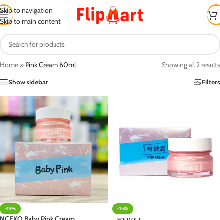
Skip to navigation
Skip to main content
Home
»
Pink Cream 60ml
Showing all 2 results
Show sidebar
Filters
-15%
-15%
NCEKO Baby Pink Cream
SOLD OUT