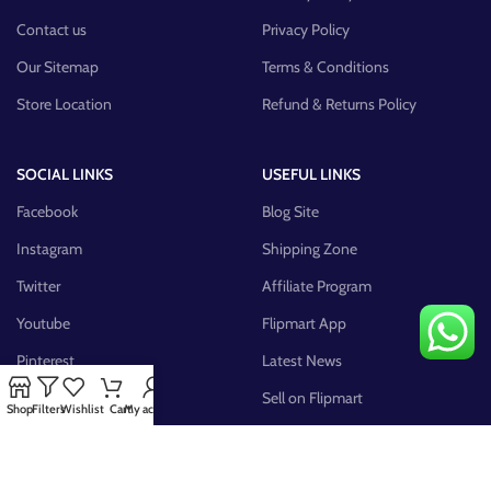
Contact us
Privacy Policy
Our Sitemap
Terms & Conditions
Store Location
Refund & Returns Policy
SOCIAL LINKS
USEFUL LINKS
Facebook
Blog Site
Instagram
Shipping Zone
Twitter
Affiliate Program
Youtube
Flipmart App
Pinterest
Latest News
FB Group
Sell on Flipmart
Shop
Filters
Wishlist
Cart
My account
AVAILABLE ON: