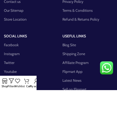
Contact us
Privacy Policy
Our Sitemap
Terms & Conditions
Store Location
Refund & Returns Policy
SOCIAL LINKS
USEFUL LINKS
Facebook
Blog Site
Instagram
Shipping Zone
Twitter
Affiliate Program
Youtube
Flipmart App
Pinterest
Latest News
Shop
Filters
Wishlist
Cart
My account
FB Group
Sell on Flipmart
AVAILABLE ON: