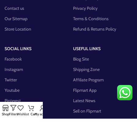
Contact us
Privacy Policy
Our Sitemap
Terms & Conditions
Store Location
Refund & Returns Policy
SOCIAL LINKS
USEFUL LINKS
Facebook
Blog Site
Instagram
Shipping Zone
Twitter
Affiliate Program
Youtube
Flipmart App
Pinterest
Latest News
FB Group
Sell on Flipmart
Shop
Filters
Wishlist
Cart
My account
AVAILABLE ON: