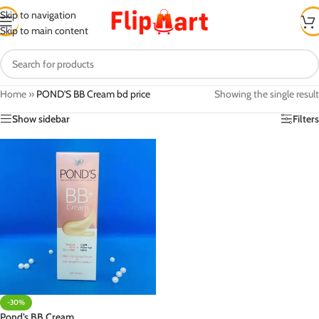
Skip to navigation
Skip to main content
Home
»
POND'S BB Cream bd price
Showing the single result
Show sidebar
Filters
-30%
Pond’s BB Cream