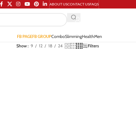
ABOUT US
CONTACT US
FAQS
Combo
Slimming
Health
Men
FB PAGE
FB GROUP
Show
9
12
18
24
Filters