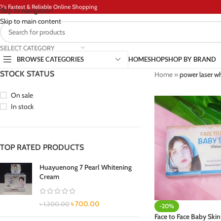
D's Fastest & Reliable Online Shopping
Skip to navigation
Skip to main content
SELECT CATEGORY
BROWSE CATEGORIES
HOME
SHOP
SHOP BY BRAND
STOCK STATUS
Home
»
power laser w
On sale
In stock
TOP RATED PRODUCTS
Huayuenong 7 Pearl Whitening
Cream
৳
700.00
৳
1,200.00
-20%
Face to Face Baby Ski