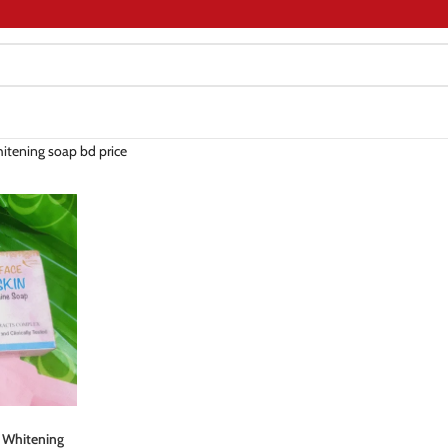
hitening soap bd price
n Whitening