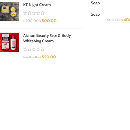
Soap
KT Night Cream
Soap
৳
40
৳
500.00
৳
500.00
৳
700.00
Aichun Beauty Face & Body
Whitening Cream
৳
550.00
৳
700.00