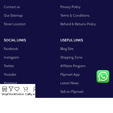
Contact us
Privacy Policy
Our Sitemap
Terms & Conditions
Store Location
Refund & Returns Policy
SOCIAL LINKS
USEFUL LINKS
Facebook
Blog Site
Instagram
Shipping Zone
Twitter
Affiliate Program
Youtube
Flipmart App
Pinterest
Latest News
FB Group
Sell on Flipmart
Shop
Filters
Wishlist
Cart
My account
AVAILABLE ON: