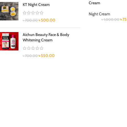
Cream
KT Night Cream
Night Cream
৳
7
৳
1,000.00
৳
500.00
৳
700.00
Aichun Beauty Face & Body
Whitening Cream
৳
550.00
৳
700.00