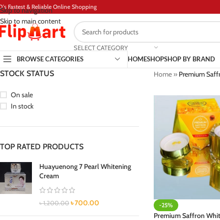
D's Fastest & Reliable Online Shopping
Skip to navigation
Skip to main content
SELECT CATEGORY
BROWSE CATEGORIES
HOME
SHOP
SHOP BY BRAND
STOCK STATUS
Home
»
Premium Saffr
On sale
In stock
TOP RATED PRODUCTS
Huayuenong 7 Pearl Whitening
Cream
৳
700.00
৳
1,200.00
-25%
Premium Saffron Whit