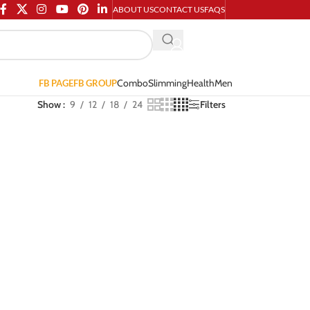
ABOUT US
CONTACT US
FAQS
Combo
Slimming
Health
Men
FB PAGE
FB GROUP
Show
9
12
18
24
Filters