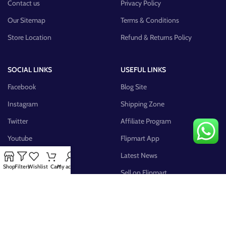
Contact us
Privacy Policy
Our Sitemap
Terms & Conditions
Store Location
Refund & Returns Policy
SOCIAL LINKS
USEFUL LINKS
Facebook
Blog Site
Instagram
Shipping Zone
Twitter
Affiliate Program
Youtube
Flipmart App
Pinterest
Latest News
Shop
Filters
Wishlist
Cart
My account
FB Group
Sell on Flipmart
AVAILABLE ON: