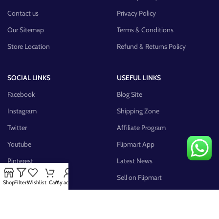
Contact us
Privacy Policy
Our Sitemap
Terms & Conditions
Store Location
Refund & Returns Policy
SOCIAL LINKS
USEFUL LINKS
Facebook
Blog Site
Instagram
Shipping Zone
Twitter
Affiliate Program
Youtube
Flipmart App
Pinterest
Latest News
FB Group
Sell on Flipmart
Shop
Filters
Wishlist
Cart
My account
AVAILABLE ON: