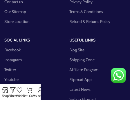
Contact us
Privacy Policy
Our Sitemap
Terms & Conditions
Store Location
Refund & Returns Policy
SOCIAL LINKS
USEFUL LINKS
Facebook
Blog Site
Instagram
Shipping Zone
Twitter
Affiliate Program
Youtube
Flipmart App
Pinterest
Latest News
Shop
Filters
Wishlist
Cart
My account
FB Group
Sell on Flipmart
AVAILABLE ON: