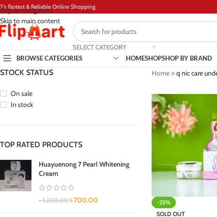
D's Fastest & Reliable Online Shopping
Skip to navigation
Skip to main content
SELECT CATEGORY
BROWSE CATEGORIES
HOME
SHOP
SHOP BY BRAND
STOCK STATUS
Home
»
q nic care un
On sale
In stock
TOP RATED PRODUCTS
Huayuenong 7 Pearl Whitening
Cream
৳
700.00
৳
1,200.00
-25%
SOLD OUT