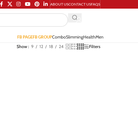
ABOUT US
CONTACT US
FAQS
Combo
Slimming
Health
Men
FB PAGE
FB GROUP
Show
9
12
18
24
Filters