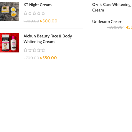
Q-nic Care Whitening
KT Night Cream
Cream
৳
500.00
৳
700.00
Underarm Cream
৳
45
৳
600.00
Aichun Beauty Face & Body
Whitening Cream
৳
550.00
৳
700.00