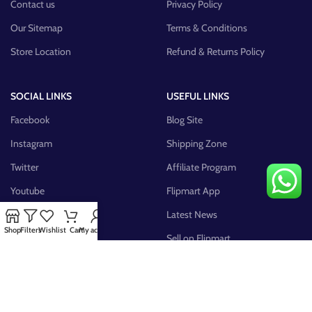
Contact us
Privacy Policy
Our Sitemap
Terms & Conditions
Store Location
Refund & Returns Policy
SOCIAL LINKS
USEFUL LINKS
Facebook
Blog Site
Instagram
Shipping Zone
Twitter
Affiliate Program
Youtube
Flipmart App
Pinterest
Latest News
Shop
Filters
Wishlist
Cart
My account
FB Group
Sell on Flipmart
AVAILABLE ON: