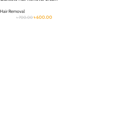
Hair Removal
৳
600.00
৳
700.00