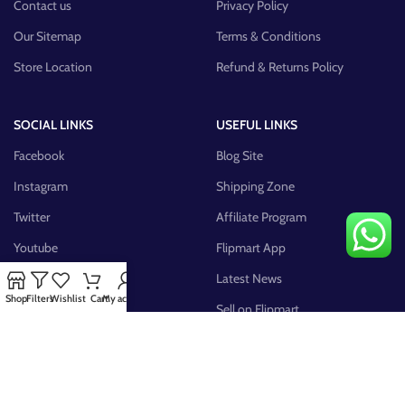
Contact us
Privacy Policy
Our Sitemap
Terms & Conditions
Store Location
Refund & Returns Policy
SOCIAL LINKS
USEFUL LINKS
Facebook
Blog Site
Instagram
Shipping Zone
Twitter
Affiliate Program
Youtube
Flipmart App
Pinterest
Latest News
Shop
Filters
Wishlist
Cart
My account
FB Group
Sell on Flipmart
AVAILABLE ON: