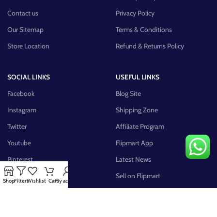
Contact us
Privacy Policy
Our Sitemap
Terms & Conditions
Store Location
Refund & Returns Policy
SOCIAL LINKS
USEFUL LINKS
Facebook
Blog Site
Instagram
Shipping Zone
Twitter
Affiliate Program
Youtube
Flipmart App
Pinterest
Latest News
FB Group
Sell on Flipmart
Shop
Filters
Wishlist
Cart
My account
AVAILABLE ON: